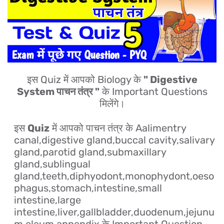
इस Quiz में आपको Biology के
" Digestive
System पाचन तंत्र "
के Important Questions
मिलेंगे।
इस
Quiz
में आपको पाचन तंत्र के Aalimentry
canal,digestive gland,buccal cavity,salivary
gland,parotid gland,submaxillary
gland,sublingual
gland,teeth,diphyodont,monophydont,oeso
phagus,stomach,intestine,small
intestine,large
intestine,liver,gallbladder,duodenum,jejunu