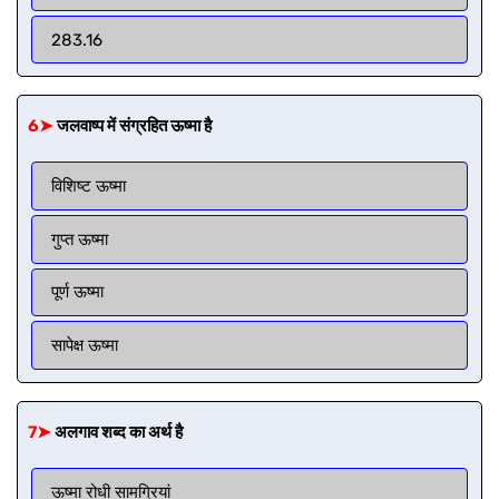
283.16
6➤
जलवाष्प में संग्रहित ऊष्मा है
विशिष्ट ऊष्मा
गुप्त ऊष्मा
पूर्ण ऊष्मा
सापेक्ष ऊष्मा
7➤
अलगाव शब्द का अर्थ है
ऊष्मा रोधी सामग्रियां