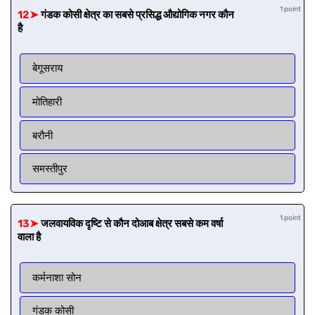
1 point
12➤
गंडक कोसी क्षेत्र का सबसे प्रसिद्ध औद्योगिक नगर कौन
है
बेगूसराय
मोतिहारी
बरौनी
समस्तीपुर
1 point
13➤
जलवायविक दृष्टि से कौन दोआब क्षेत्र सबसे कम वर्षा
वाला है
कर्मनाशा सोन
गंडक कोसी