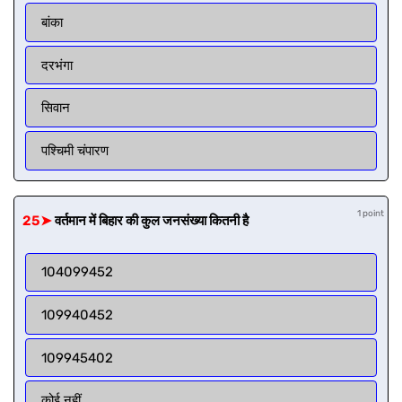
बांका
दरभंगा
सिवान
पश्चिमी चंपारण
1 point
25➤
वर्तमान में बिहार की कुल जनसंख्या कितनी है
104099452
109940452
109945402
कोई नहीं